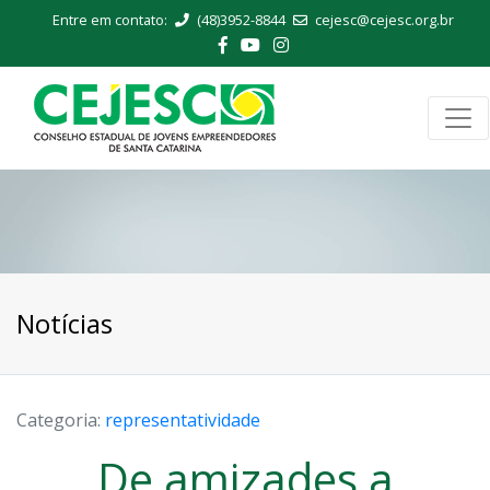
Entre em contato:
(48)3952-8844
cejesc@cejesc.org.br
Notícias
Categoria:
representatividade
De amizades a