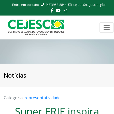
Entre em contato:
(48)3952-8844
cejesc@cejesc.org.br
Notícias
Categoria:
representatividade
Super ERJE inspira