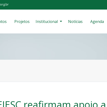
org.br
ntos
Projetos
Institucional
Notícias
Agenda
EJESC reafirmam apoio a