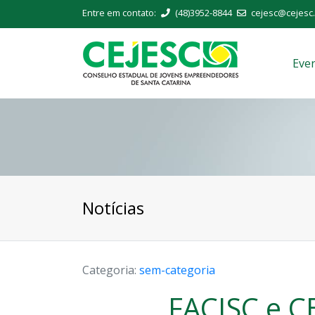
Entre em contato:
(48)3952-8844
cejesc@cejesc.
Eve
Notícias
Categoria:
sem-categoria
FACISC e C